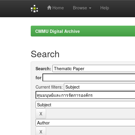
Home
Browse
Help
Skip
navigation
CMMU Digital Archive
Search
Search:
for
Current filters: