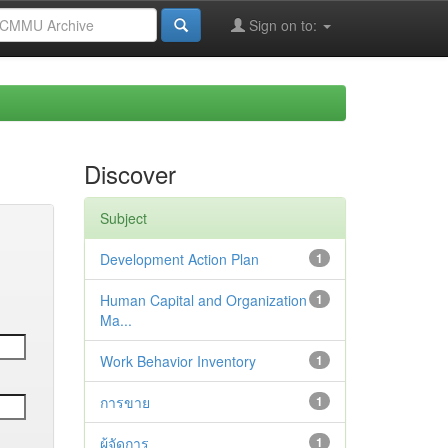
Sign on to:
Discover
Subject
Development Action Plan
1
Human Capital and Organization
1
Ma...
Work Behavior Inventory
1
การขาย
1
ผู้จัดการ
1