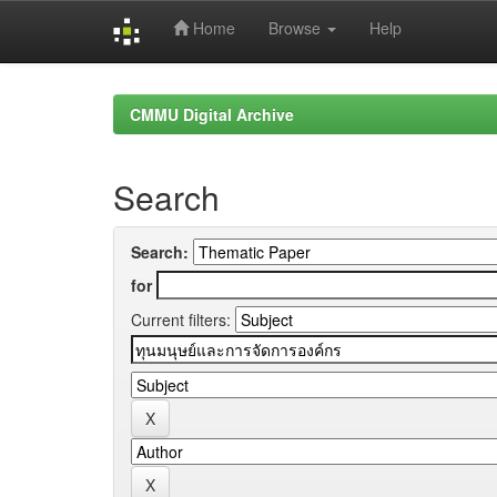
Home
Browse
Help
Skip
navigation
CMMU Digital Archive
Search
Search:
for
Current filters: