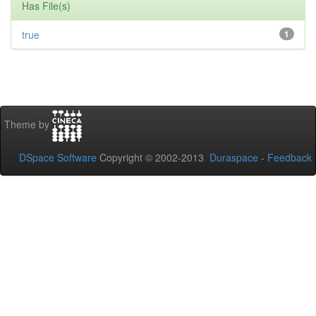
Has File(s)
true
1
Theme by
DSpace Software
Copyright © 2002-2013
Duraspace
-
Feedback