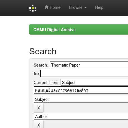
Home
Browse
Help
Skip
navigation
CMMU Digital Archive
Search
Search:
for
Current filters: