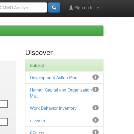
Sign on to:
Discover
Subject
Development Action Plan
1
Human Capital and Organization
1
Ma...
Work Behavior Inventory
1
การขาย
1
ผู้จัดการ
1