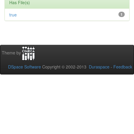
Has File(s)
true
1
Theme by
DSpace Software
Copyright © 2002-2013
Duraspace
-
Feedback