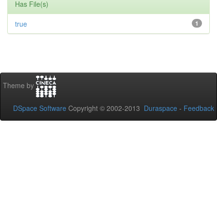
Has File(s)
true
1
Theme by
DSpace Software
Copyright © 2002-2013
Duraspace
-
Feedback