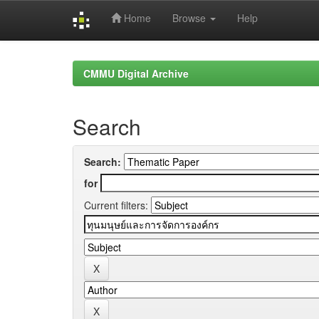
Home
Browse
Help
Skip
navigation
CMMU Digital Archive
Search
Search:
for
Current filters: