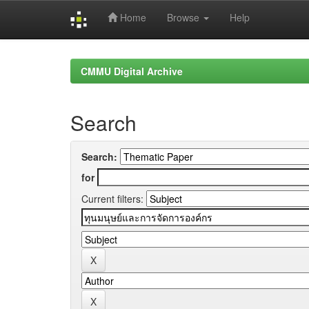
Home
Browse
Help
Skip
navigation
CMMU Digital Archive
Search
Search:
for
Current filters: