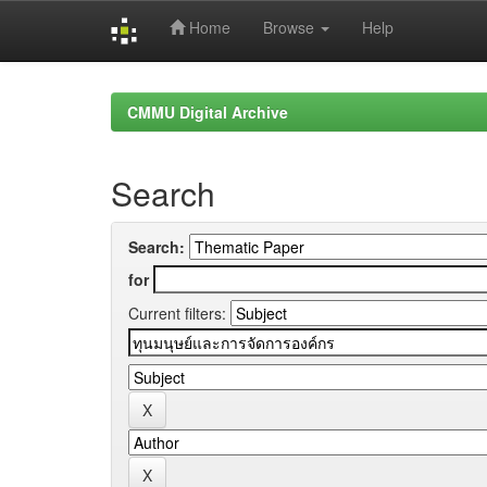
Home
Browse
Help
Skip
navigation
CMMU Digital Archive
Search
Search:
for
Current filters: