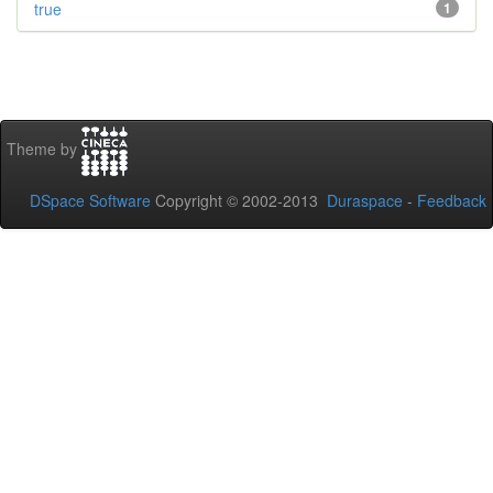
true
1
Theme by
DSpace Software
Copyright © 2002-2013
Duraspace
-
Feedback