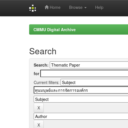
Home
Browse
Help
Skip
navigation
CMMU Digital Archive
Search
Search:
for
Current filters: