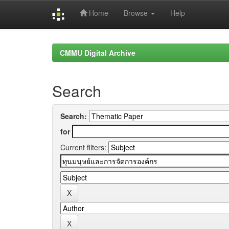
Home
Browse
Help
Skip
navigation
CMMU Digital Archive
Search
Search:
for
Current filters: