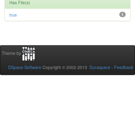
Has File(s)
true
1
Theme by
DSpace Software
Copyright © 2002-2013
Duraspace
-
Feedback