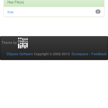
Has File(s)
true
1
Theme by
DSpace Software
Copyright © 2002-2013
Duraspace
-
Feedback