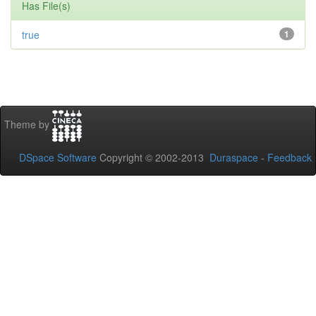
Has File(s)
true
1
Theme by
DSpace Software
Copyright © 2002-2013
Duraspace
-
Feedback