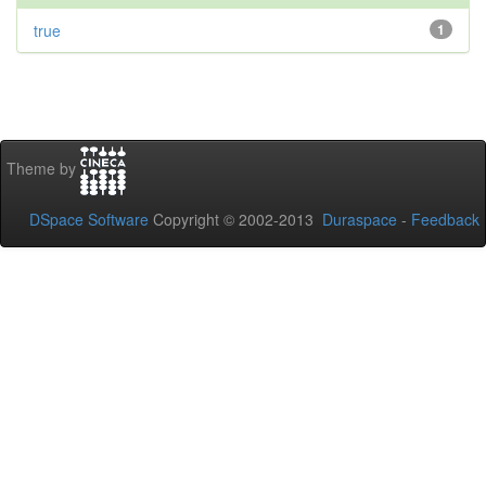
true
1
Theme by
DSpace Software
Copyright © 2002-2013
Duraspace
-
Feedback