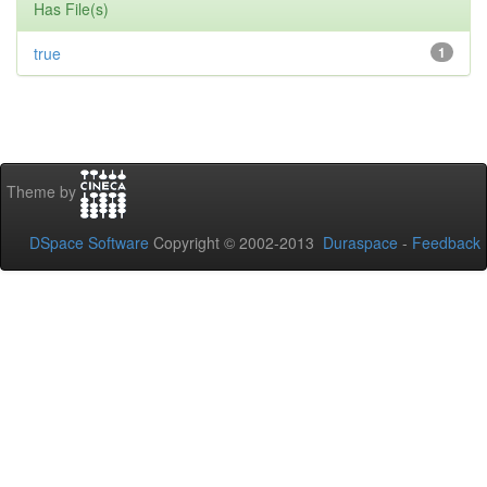
Has File(s)
true
1
Theme by
DSpace Software
Copyright © 2002-2013
Duraspace
-
Feedback