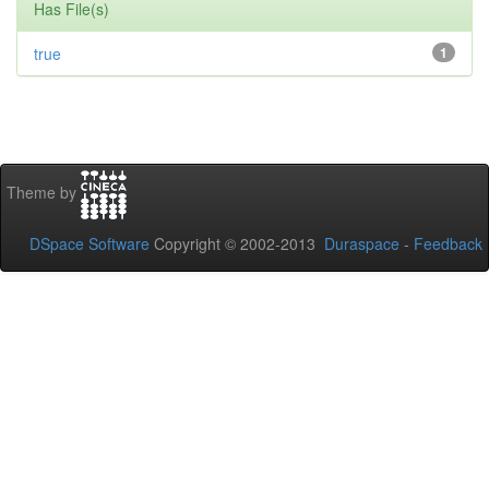
Has File(s)
true
1
Theme by
DSpace Software
Copyright © 2002-2013
Duraspace
-
Feedback