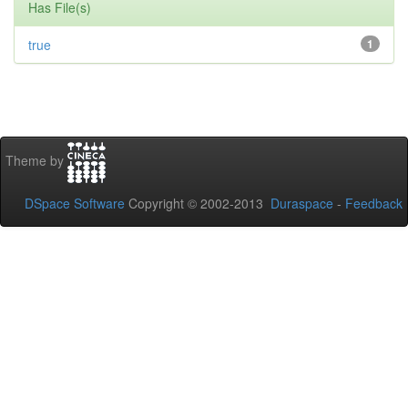
Has File(s)
true
1
Theme by
DSpace Software
Copyright © 2002-2013
Duraspace
-
Feedback