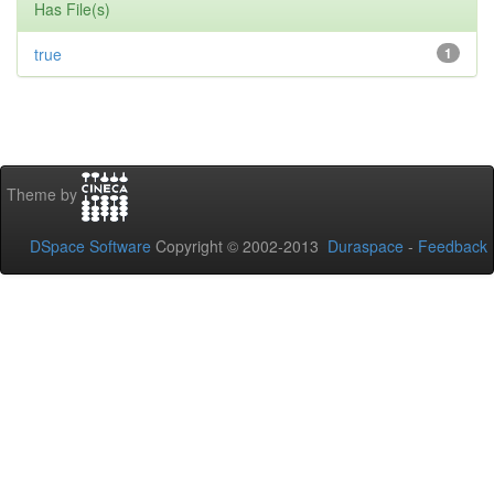
Has File(s)
true
1
Theme by
DSpace Software
Copyright © 2002-2013
Duraspace
-
Feedback