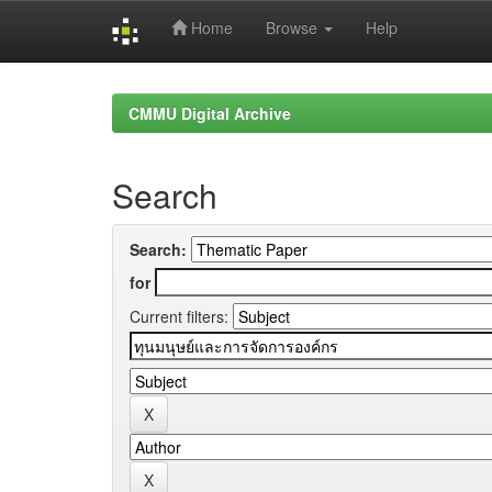
Home
Browse
Help
Skip
navigation
CMMU Digital Archive
Search
Search:
for
Current filters: