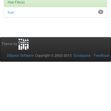
Has File(s)
true
1
Theme by
DSpace Software
Copyright © 2002-2013
Duraspace
-
Feedback