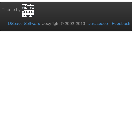
Theme by
DSpace Software
Copyright © 2002-2013
Duraspace
-
Feedback