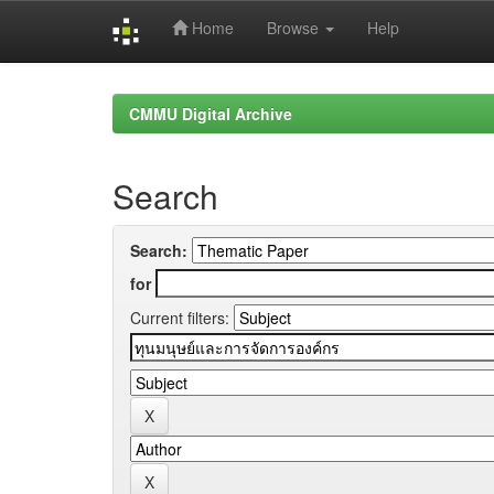
Home
Browse
Help
Skip
navigation
CMMU Digital Archive
Search
Search:
for
Current filters: