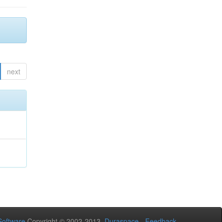
next
oftware
Copyright © 2002-2013
Duraspace
-
Feedback