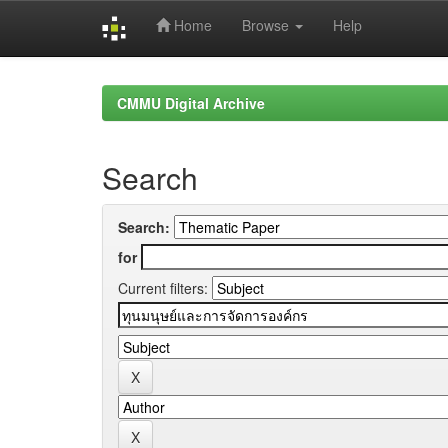
Home
Browse
Help
Skip
navigation
CMMU Digital Archive
Search
Search:
for
Current filters: