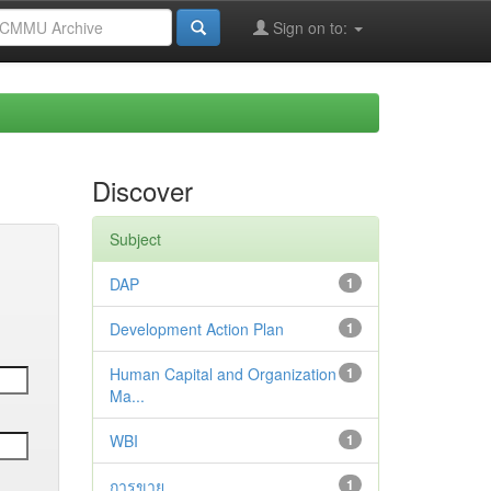
Sign on to:
Discover
Subject
DAP
1
Development Action Plan
1
Human Capital and Organization
1
Ma...
WBI
1
การขาย
1