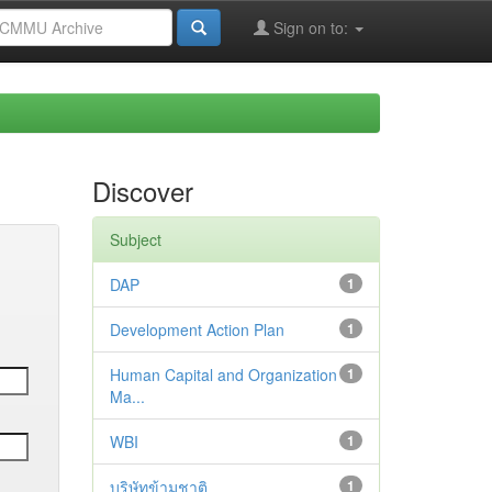
Sign on to:
Discover
Subject
DAP
1
Development Action Plan
1
Human Capital and Organization
1
Ma...
WBI
1
บริษัทข้ามชาติ
1