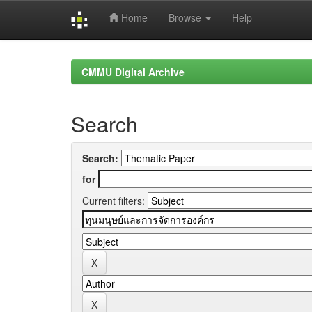
Home
Browse
Help
Skip
navigation
CMMU Digital Archive
Search
Search:
for
Current filters: