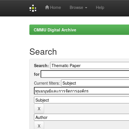
Home
Browse
Help
Skip
navigation
CMMU Digital Archive
Search
Search:
for
Current filters: