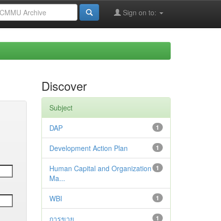
Sign on to:
Discover
Subject
DAP
1
Development Action Plan
1
Human Capital and Organization
1
Ma...
WBI
1
การขาย
1