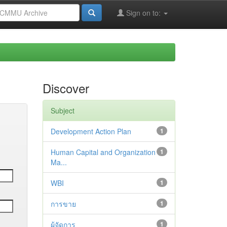
Sign on to:
Discover
Subject
Development Action Plan
1
Human Capital and Organization
1
Ma...
WBI
1
การขาย
1
ผู้จัดการ
1