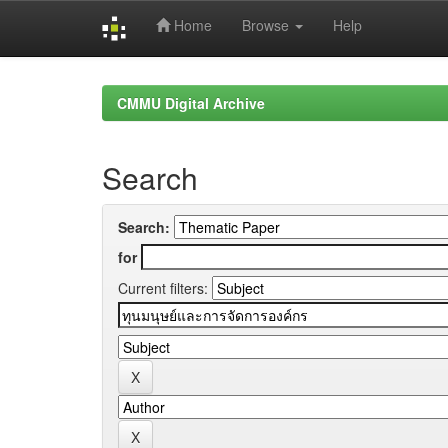
Home
Browse
Help
Skip
navigation
CMMU Digital Archive
Search
Search:
for
Current filters: