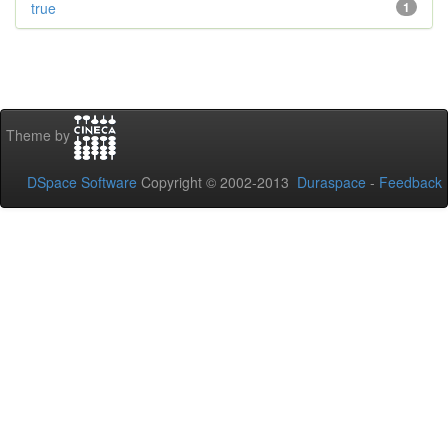
true
1
Theme by
DSpace Software
Copyright © 2002-2013
Duraspace
-
Feedback