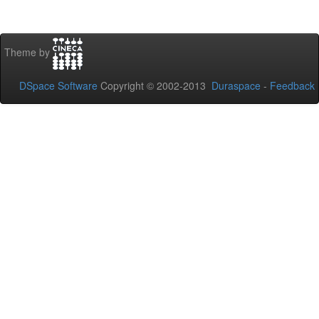
Theme by
DSpace Software
Copyright © 2002-2013
Duraspace
-
Feedback