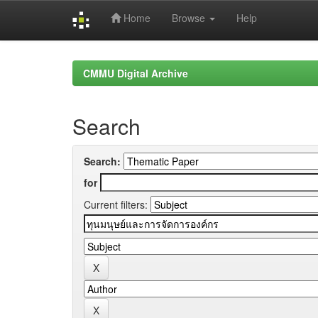
Home
Browse
Help
Skip
navigation
CMMU Digital Archive
Search
Search:
for
Current filters: