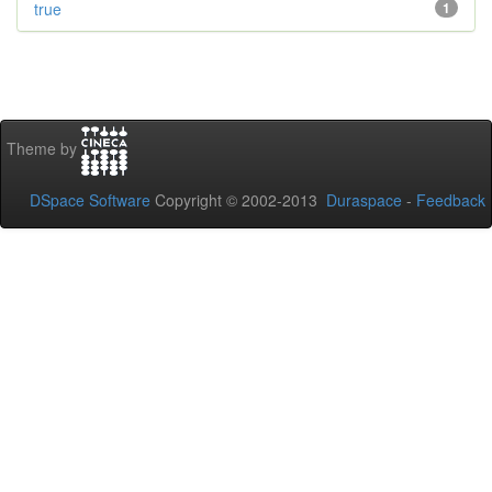
true
1
Theme by
DSpace Software
Copyright © 2002-2013
Duraspace
-
Feedback