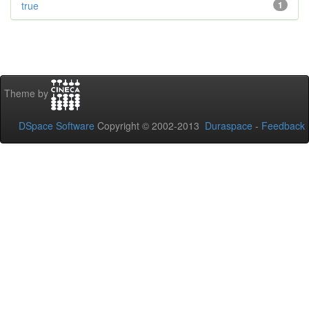
true
1
Theme by
DSpace Software
Copyright © 2002-2013
Duraspace
-
Feedback