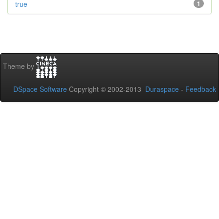
true
1
Theme by
DSpace Software
Copyright © 2002-2013
Duraspace
-
Feedback