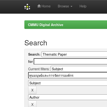
Home
Browse
Help
Skip
navigation
CMMU Digital Archive
Search
Search:
for
Current filters: