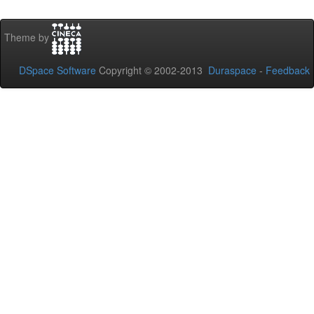
Theme by
DSpace Software
Copyright © 2002-2013
Duraspace
-
Feedback