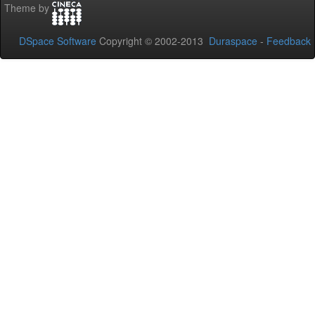
Theme by
DSpace Software
Copyright © 2002-2013
Duraspace
-
Feedback