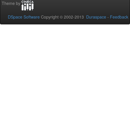
Theme by
DSpace Software
Copyright © 2002-2013
Duraspace
-
Feedback