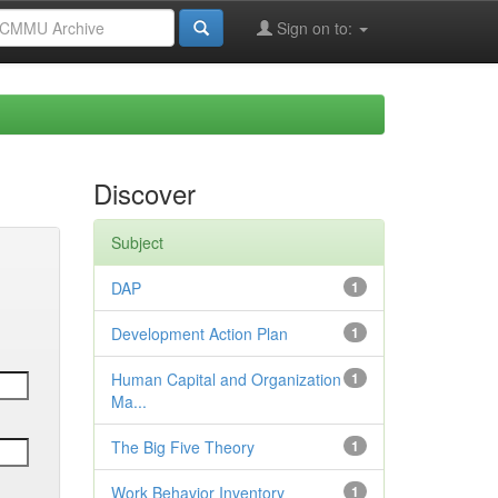
Sign on to:
Discover
Subject
DAP
1
Development Action Plan
1
Human Capital and Organization
1
Ma...
The Big Five Theory
1
Work Behavior Inventory
1