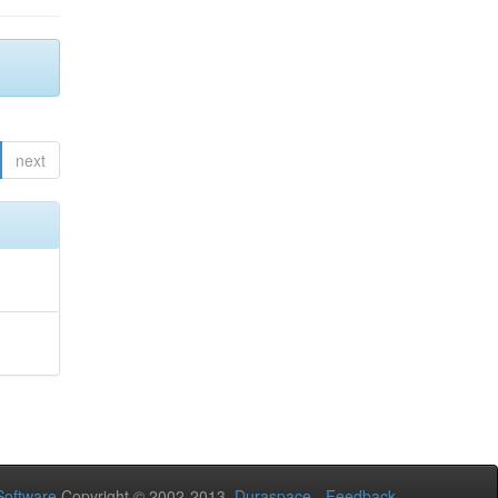
next
oftware
Copyright © 2002-2013
Duraspace
-
Feedback