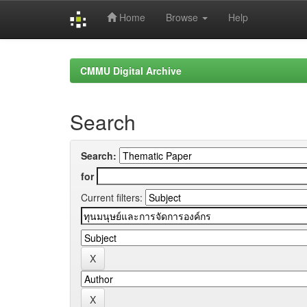
Home
Browse
Help
Skip
navigation
CMMU Digital Archive
Search
Search:
for
Current filters: