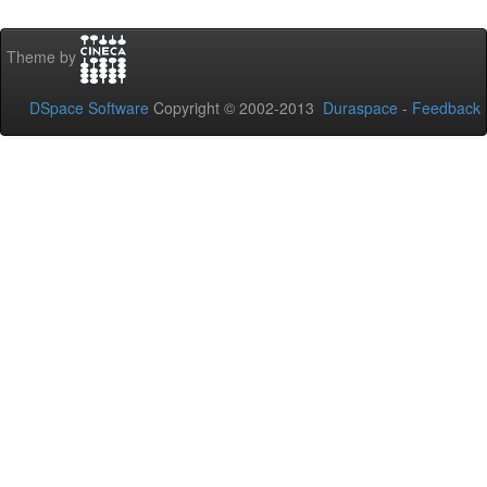
Theme by
DSpace Software
Copyright © 2002-2013
Duraspace
-
Feedback