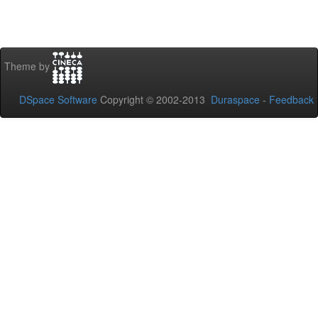
Theme by
DSpace Software
Copyright © 2002-2013
Duraspace
-
Feedback