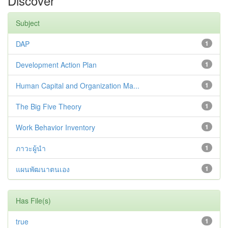
Discover
Subject
DAP
1
Development Action Plan
1
Human Capital and Organization Ma...
1
The Big Five Theory
1
Work Behavior Inventory
1
ภาวะผู้นำ
1
แผนพัฒนาตนเอง
1
Has File(s)
true
1