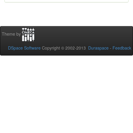
Theme by
DSpace Software
Copyright © 2002-2013
Duraspace
-
Feedback