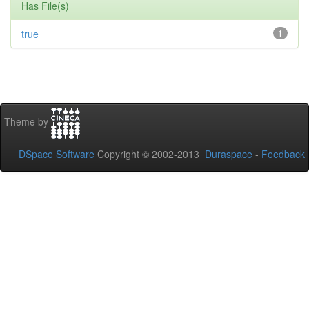
Has File(s)
true
1
Theme by
DSpace Software
Copyright © 2002-2013
Duraspace
-
Feedback