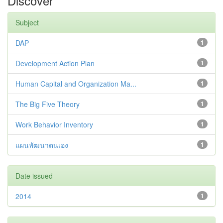
Discover
Subject
DAP
1
Development Action Plan
1
Human Capital and Organization Ma...
1
The Big Five Theory
1
Work Behavior Inventory
1
แผนพัฒนาตนเอง
1
Date issued
2014
1