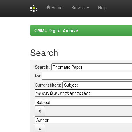
Home
Browse
Help
Skip
navigation
CMMU Digital Archive
Search
Search:
for
Current filters: