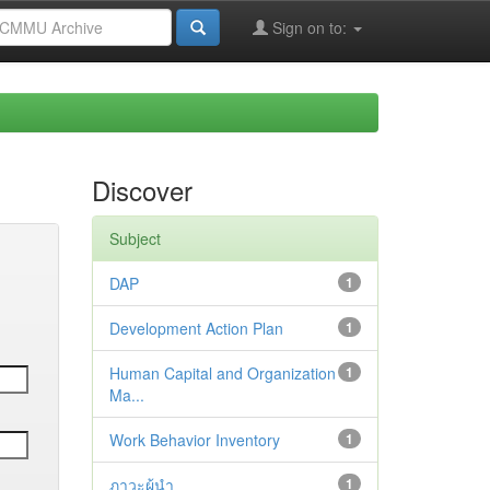
Sign on to:
Discover
Subject
DAP
1
Development Action Plan
1
Human Capital and Organization
1
Ma...
Work Behavior Inventory
1
ภาวะผู้นำ
1