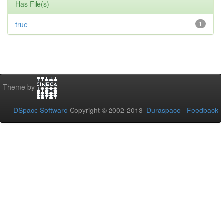
Has File(s)
true
1
Theme by
DSpace Software
Copyright © 2002-2013
Duraspace
-
Feedback