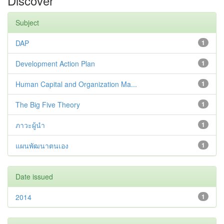
Discover
Subject
DAP
1
Development Action Plan
1
Human Capital and Organization Ma...
1
The Big Five Theory
1
ภาวะผู้นำ
1
แผนพัฒนาตนเอง
1
Date issued
2014
1