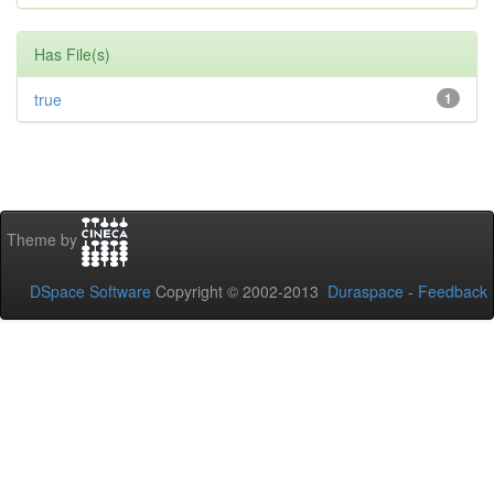
Has File(s)
true
1
Theme by
DSpace Software
Copyright © 2002-2013
Duraspace
-
Feedback