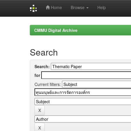
Home
Browse
Help
Skip
navigation
CMMU Digital Archive
Search
Search:
for
Current filters: