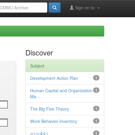
Sign on to:
Discover
Subject
Development Action Plan
1
Human Capital and Organization
1
Ma...
The Big Five Theory
1
Work Behavior Inventory
1
ภาวะผู้นำ
1