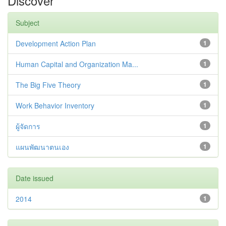
Discover
Subject
Development Action Plan
1
Human Capital and Organization Ma...
1
The Big Five Theory
1
Work Behavior Inventory
1
ผู้จัดการ
1
แผนพัฒนาตนเอง
1
Date issued
2014
1