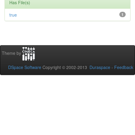
Has File(s)
true
1
Theme by
DSpace Software
Copyright © 2002-2013
Duraspace
-
Feedback