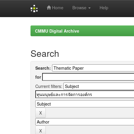
Home
Browse
Help
Skip
navigation
CMMU Digital Archive
Search
Search:
for
Current filters: