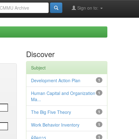
Sign on to:
Discover
Subject
Development Action Plan
1
Human Capital and Organization
1
Ma...
The Big Five Theory
1
Work Behavior Inventory
1
ผู้จัดการ
1