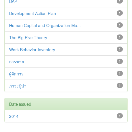
DAP
1
Development Action Plan
1
Human Capital and Organization Ma...
1
The Big Five Theory
1
Work Behavior Inventory
1
การขาย
1
ผู้จัดการ
1
ภาวะผู้นำ
1
Date issued
2014
1