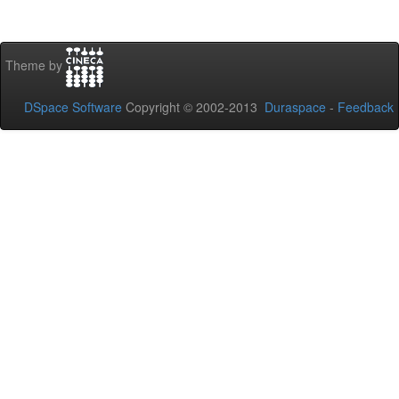
Theme by
DSpace Software
Copyright © 2002-2013
Duraspace
-
Feedback